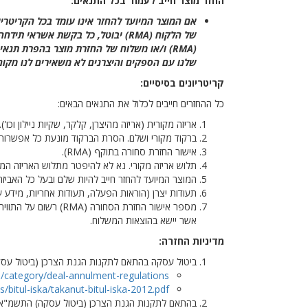
החזר מוצר חייב לעמוד בכל התנאים:
אם המוצר המיועד להחזר אינו עומד בכל הקריטרי
(RMA) ו/או משלוח של החזרת מוצר בהפרת תנ
שלנו עם הספקים והיצרנים לא משאירים לנו מקום ל
קריטריונים בסיסיים:
כל ההחזרים חייבים לכלול את התנאים הבאים:
אריזה מקורית (אריזה מהיצרן, קלקר, שקיות ניילון וכו').
ברקוד מקורי ושלם. הסרת הברקוד מונעת כל אפשרות של
אישור החזרת סחורה בתוקף (RMA).
תלוש אריזה מקורי. נא לא להיפטר מתלוש האריזה המק
המוצר המיועד להחזר חייב להיות שלם ובעל כל האביזרים
תעודות יצרן (הוראות הפעלה, תעודות אחריות, מידע ע
מספר אישור החזרת הס
אשר יישא בהוצאות המשלוח.
מדיניות החזרה:
ביטול עסקה בהתאם לתקנות הגנת הצרכן (ביטול עסקה), התשע"א-2010 וחוק הגנת הצרכן, התשמ"א-1981 תוכל לקרוא ו
l/category/deal-annulment-regulations
s/bitul-iska/takanut-bitul-iska-2012.pdf