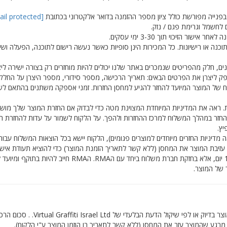
[email protected]
לחשמל וגרימת פגם / נזק.
ר הזיכוי תוך 3-30 ימי עסקים.
תוכנה או רישיונות. כל המכירות הינן סופיות כאשר נעשה רישום לתוכנה, הפעלה ושי
רנים, חלק מהפריטים שנמכרים באתר שלנו יכולים להיות מוחזרים רק בצורה ישירה לי
פק ליצרן את הפרטים הבאים: תאריך הרכישה, מספר סידורי, מספר היצרן על החלק 
חדת. ראה את המדיניות המיוחדת המצוינת מטה כדי לבדוק אם החזרת המוצר שלך מו
חזר במהלך המשלוח למרכז ההחזרות ולהפך. על הלקוח לשמור על עדות להחזרת המ
יץ.
דיניות החזרים מיוחדים למוצרים פגומים), הלקוח יישא בכל הוצאות המשלוח עבור
ניתן להחזיר מוצרים פגומים רק ב