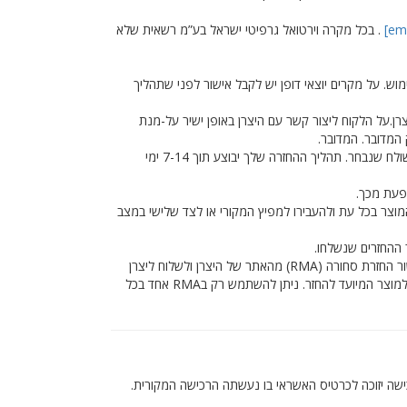
. בכל מקרה וירטואל גרפיטי ישראל בע”מ רשאית שלא
מוש. על מקרים יוצאי דופן יש לקבל אישור לפני שתהליך
צרן.על הלקוח ליצור קשר עם היצרן באופן ישיר על-מנת
המדובר. המדובר.
יש להמתין עד ארבע עשרה ימי עסקים ממועד המשלוח של המוצר המיועד להחזר להגיע למחסן החזרות. זמני אספקה משתנים בהתאם לשולח שנבחר. תהליך ההחזרה שלך יבוצע תוך 7-14 ימי
שפעת מכך.
וצר בכל עת ולהעבירו למפיץ המקורי או לצד שלישי במצב
 ההחזרים שנשלחו.
במידה ולא מצוין אחרת, יש ללקוח כ-14 ימים מתאריך עזיבת המוצר את המחסן (ללא קשר לתאריך הזמנת המוצר) כדי להוציא תעודת אישור החזרת סחורה (RMA) מהאתר של היצרן ולשלוח ליצרן
את המוצר. המוצר אינו חייב להיות אצל היצרן בתוך 14 יום, אלא בחזקת חברת משלוח ביחד עם הRMA. הRMA חייב להיות בתוקף ומיועד למוצר המיועד להחזר. ניתן להשתמש רק בRMA אחד בכל
עבור אותו המוצר בדיוק או לפי שיקול הדעת הבלעדי של Virtual Graffiti Israel Ltd. . סכום הרכישה יזוכה לכרטיס האשראי בו נעשתה הרכישה המקורית.