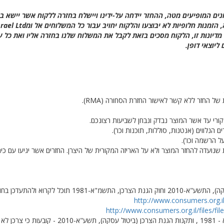
ונים המופיעים מטה, ההחזר יידחה על-ידינו ויישלח בחזרה ללקוח אשר יישא
אי מדיונות זו, הלקוח מסכים בזאת לקבל את המשלוח שלנו בחזרה אליו ואת כ
יוצאי דופן.
 החזר ללא קשר לאישור החזרת הסחורה (RMA).
ורי עד אשר המוצר נבדק ונבחן לשביעות רצונכם.
 הנלווים (אנטנות, סוללות, תוכנות וכו').
ל הרשמה וכו').
חורה (RMA) רשום על התווית שנועדה להחזר המוצר ולא על האריזה המקורית של היצרן. החזרים אשר יג
להתעדכן בחוק בקישורים הבאים:
http://www.consumers.org.i
http://www.consumers.org.il/files/file
בהתאם לתקנות הגנת הצרכן (ביטול עסקה) התשמ"א - 