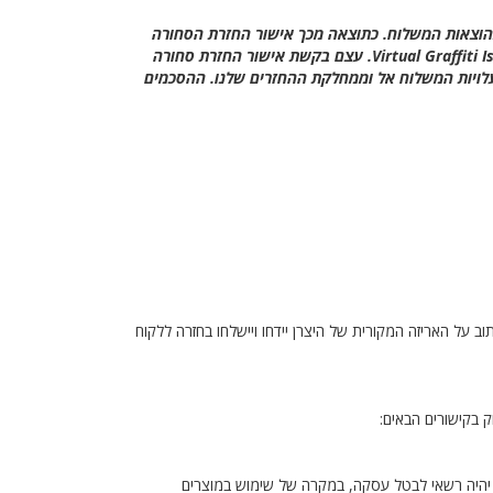
 בהוצאות המשלוח. כתוצאה מכך אישור החזרת הסחורה
של הלקוח (RMA) יבוטל, כל בקשת אשראי תידחה, הזמנות חלופיות לא יבוצעו והלקוח יחויב עבור כל המשלוחים אל ומVirtual Graffiti Israel Ltd. עצם בקשת אישור החזרת סחורה
ל עלויות המשלוח אל וממחלקת ההחזרים שלנו. ההסכמים
יעו עם כיתוב על האריזה המקורית של היצרן יידחו ויישלחו בחזרה ללקוח
1981 , ותקנות הגנת הצרכן (ביטול עסקה), תשע"א-2010 - קובעות כי צרכן לא יהיה רשאי לבטל עסקה, במקרה של שימוש במוצרים