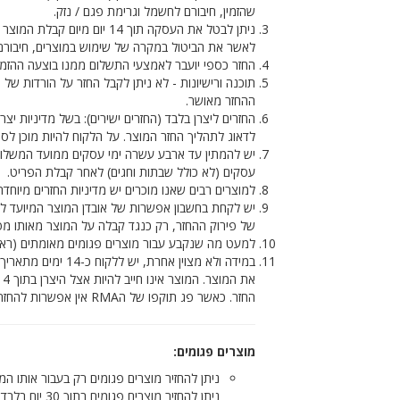
שהזמין, חיבורם לחשמל וגרימת פגם / נזק.
ניתן לבטל את העסקה תוך 14 יום מיום קבלת המוצר בפנייה מפורשת כולל ציון מספר ההזמנה בדואר אלקטרוני בכתובת
לאשר את הביטול במקרה של שימוש במוצרים, חיבורם 
החזר כספי יועבר לאמצעי התשלום ממנו בוצעה ההזמנה לאחר אישו
תוכנה ורישיונות - לא ניתן לקבל החזר על הורדות של 
ההחזר מאושר.
החזרים ליצרן בלבד (החזרים ישירים): בשל מדיניות יצ
לדאוג לתהליך החזר המוצר. על הלקוח להיות מוכן לס
עסקים (לא כולל שבתות וחגים) לאחר קבלת הפריט.
למוצרים רבים שאנו מוכרים יש מדיניות החזרים מיו
יש לקחת בחשבון אפשרות של אובדן המוצר המיועד לה
של פירוק ההחזר, רק כנגד קבלה על המוצר מאותו מפ
למעט מה שנקבע עבור מוצרים פגומים מאומתים (ראה מ
החזר. כאשר פג תוקפו של הRMA אין אפשרות להחזר של המוצר.
מוצרים פגומים:
ניתן להחזיר מוצרים פגומים בתוך 30 יום בלבד מרגע שהמוצר עזב את המחסן (ללא קשר לתאריך בו הוזמן המוצר ע"י הלקוח).