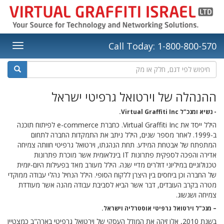
Call Today: 1-800-800-570
ההנהלה של וירטואל גרפיטי ישראל
- נשיא ומנכ"ל Virtual Graffiti Inc.
הילל ייסד את Virtual Graffiti Inc. כחברת e-commerce לפיתוח תוכנה
ב-1999. לאחר מספר שנים, הילל ניתב את התמקדות החברה לתחום
המתפתח של אבטחת המידע. תחת הנהגתו, וירטואל גרפיטי חוותה צמיחה
אדירה והפכה לספקית פתרונות IT בינלאומית אשר מוכרת פתרונות
טכנולוגיים במיליוני דולרים מדיי שנה. הילל מעורב מאד בפעילות היום-יומית
של החברה וכן ביחסים בין היצרן ללקוח הסופי. הילל הנחיל נהלי עבודה ממוקדי
מטרה בקרב העובדים, דבר אשר הביא לסביבת עבודה מהנה אשר מעודדת
צמיחה ושגשוג.
– מנכ"ל וירטואל גרפיטי אוסטרליה וישראל.
בשנת 2010, אלן זיהה את המודל העסקי של וירטואל גרפיטי בארה"ב כמצטיין