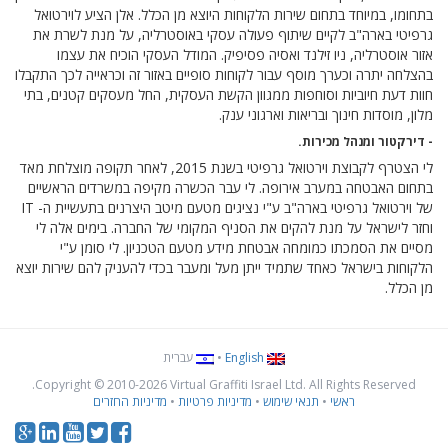
בתחומו, במיוחד בתחום שירות הלקוחות היוצא מן הכלל. אלן הציע לוירטואל
גרפיטי בארה"ב לקיים שיתוף פעולה עסקי באוסטרליה, על מנת לשרת את
אזור אוסטרליה, ניו זילנד ואסיה פסיפיק. המודל העסקי הוכיח את עצמו
בהצלחה יתרה וכערך מוסף עבור לקוחות סופיים באזור זה וכראייה לכך התקבלו
חוות דעת חיוביות וסוחפות ממגוון הקשת העסקית, החל מעסקים קטנים, בתי
מלון, מוסדות חינוך ובריאות וארגוני ענק.
- דירקטור ומנהל מכירות.
לי הצטרף לקבוצת וירטואל גרפיטי בשנת 2015, לאחר תקופה מוצלחת מאד
בתחום האבטחה במערב אירופה. לי עבר הכשרה מקיפה במשרדים הראשיים
של וירטואל גרפיטי בארה"ב ע"י נציגים מטעם מיטב היצרנים בתעשיית ה- IT
וחזר לישראל על מנת להקים את הסניף המקומי של החברה. בימים אלה לי
מסיים את הסמכתו כמומחה אבטחת מידע מטעם הטכניון. לי סומן ע"י
הלקוחות בישראל כאחד שתמיד ייתן מעל ומעבר בכדי להעניק להם שירות יוצא
מן הכלל.
English
•
עברית
Copyright © 2010
-2026 Virtual Graffiti Israel Ltd. All Rights Reserved.
ראשי
•
תנאי שימוש
•
מדיניות פרטיות
•
מדיניות החזרים